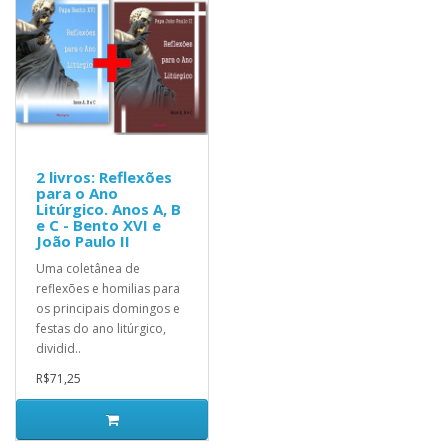
2 livros: Reflexões
para o Ano
Litúrgico. Anos A, B
e C - Bento XVI e
João Paulo II
Uma coletânea de
reflexões e homilias para
os principais domingos e
festas do ano litúrgico,
dividid..
R$71,25