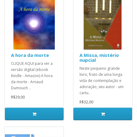
A hora da morte
A Missa, mistério
nupcial
CLIQUE AQUI para ver a
Neste pequeno grande
versão digital (ebook
livro, fruto de uma longa
Kindle - Amazon) A hora
vida de contemplação e
da morte - Arnaud
adoração, seu autor - um
Dumouch ..
cartu..
R$29,00
R$32,00