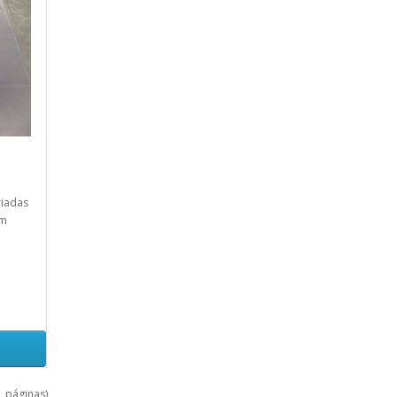
riadas
im
1 páginas)