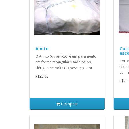
Amito
Cor
esc
O Amito (ou amicto) é um paramento
Corp
em forma retangular usado pelos
tecid
clérigos em volta do pescoço sobr..
com B
R$35,90
R$25,
Comprar