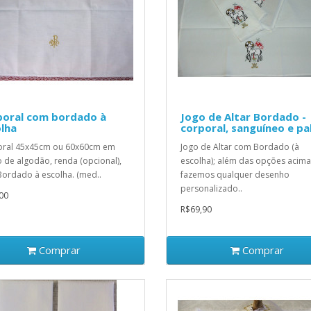
poral com bordado à
Jogo de Altar Bordado -
olha
corporal, sanguíneo e pa
oral 45x45cm ou 60x60cm em
Jogo de Altar com Bordado (à
o de algodão, renda (opcional),
escolha); além das opções acima
ordado à escolha. (med..
fazemos qualquer desenho
personalizado..
00
R$69,90
Comprar
Comprar