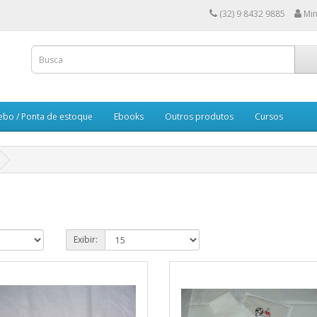
(32) 9 8432 9885
Min
ebo / Ponta de estoque
Ebooks
Outros produtos
Cursos
Exibir: