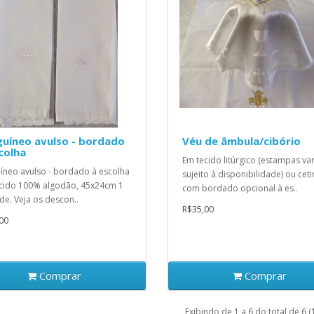
uíneo avulso - bordado
Véu de âmbula/cibório
colha
Em tecido litúrgico (estampas va
íneo avulso - bordado à escolha
sujeito à disponibilidade) ou cet
cido 100% algodão, 45x24cm 1
com bordado opcional à es..
de. Veja os descon..
R$35,00
00
Comprar
Comprar
Exibindo de 1 a 6 do total de 6 (