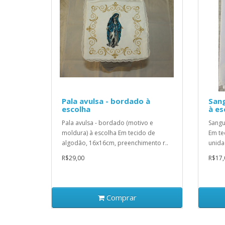
Pala avulsa - bordado à
Sang
escolha
à es
Pala avulsa - bordado (motivo e
Sangu
moldura) à escolha Em tecido de
Em te
algodão, 16x16cm, preenchimento r..
unida
R$29,00
R$17,
Comprar