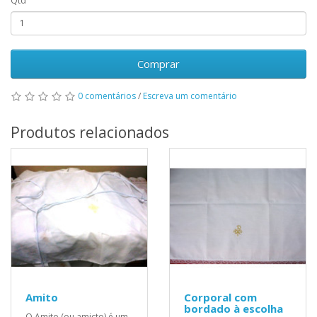
Qtd
Comprar
0 comentários
/
Escreva um comentário
Produtos relacionados
Amito
Corporal com
bordado à escolha
O Amito (ou amicto) é um