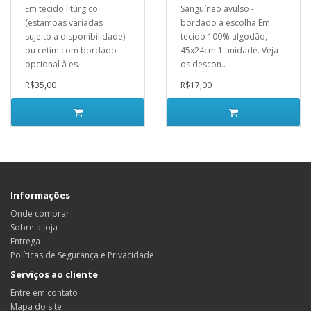
Em tecido litúrgico
Sanguíneo avulso -
(estampas variadas
bordado à escolha Em
sujeito à disponibilidade)
tecido 100% algodão,
ou cetim com bordado
45x24cm 1 unidade. Veja
opcional à es..
os descon..
R$35,00
R$17,00
Informações
Onde comprar
Sobre a loja
Entrega
Políticas de Segurança e Privacidade
Serviços ao cliente
Entre em contato
Mapa do site