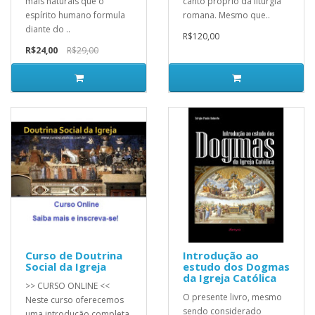
mais naturais que o
canto próprio da liturgia
espírito humano formula
romana. Mesmo que..
diante do ..
R$120,00
R$24,00
R$29,00
Curso de Doutrina
Introdução ao
Social da Igreja
estudo dos Dogmas
da Igreja Católica
>> CURSO ONLINE <<
O presente livro, mesmo
Neste curso oferecemos
sendo considerado
uma introdução completa