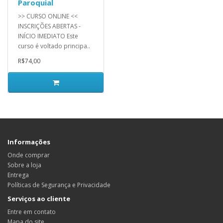
Paroquial
>> CURSO ONLINE <<
INSCRIÇÕES ABERTAS -
INÍCIO IMEDIATO Este
curso é voltado principa..
R$74,00
Informações
Onde comprar
Sobre a loja
Entrega
Políticas de Segurança e Privacidade
Serviços ao cliente
Entre em contato
Mapa do site