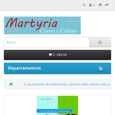
0 - R$0,00
Departamentos
O Sacramento do Matrimônio: sinal da união entre Cristo e a I