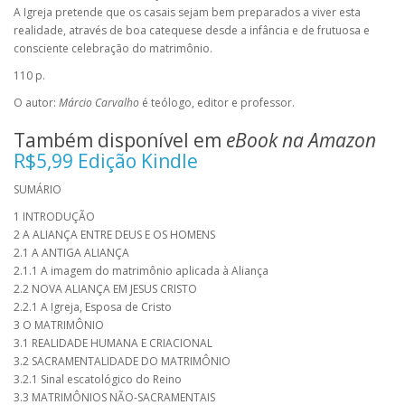
A Igreja pretende que os casais sejam bem preparados a viver esta
realidade, através de boa catequese desde a infância e de frutuosa e
consciente celebração do matrimônio.
110 p.
O autor:
Márcio Carvalho
é teólogo, editor e professor.
Também disponível em
eBook na Amazon
R$5,99
Edição Kindle
SUMÁRIO
1 INTRODUÇÃO
2 A ALIANÇA ENTRE DEUS E OS HOMENS
2.1 A ANTIGA ALIANÇA
2.1.1 A imagem do matrimônio aplicada à Aliança
2.2 NOVA ALIANÇA EM JESUS CRISTO
2.2.1 A Igreja, Esposa de Cristo
3 O MATRIMÔNIO
3.1 REALIDADE HUMANA E CRIACIONAL
3.2 SACRAMENTALIDADE DO MATRIMÔNIO
3.2.1 Sinal escatológico do Reino
3.3 MATRIMÔNIOS NÃO-SACRAMENTAIS