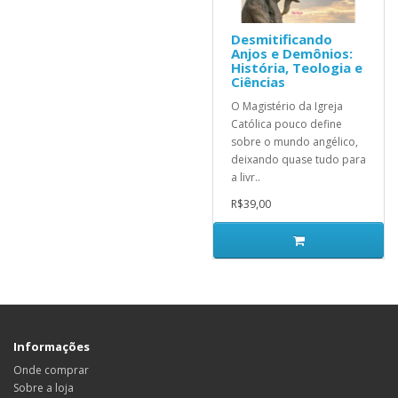
Desmitificando
Anjos e Demônios:
História, Teologia e
Ciências
O Magistério da Igreja
Católica pouco define
sobre o mundo angélico,
deixando quase tudo para
a livr..
R$39,00
Informações
Onde comprar
Sobre a loja