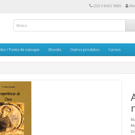
(32) 9 8432 9885
Min
ebo / Ponta de estoque
Ebooks
Outros produtos
Cursos
Ma
Mo
Di