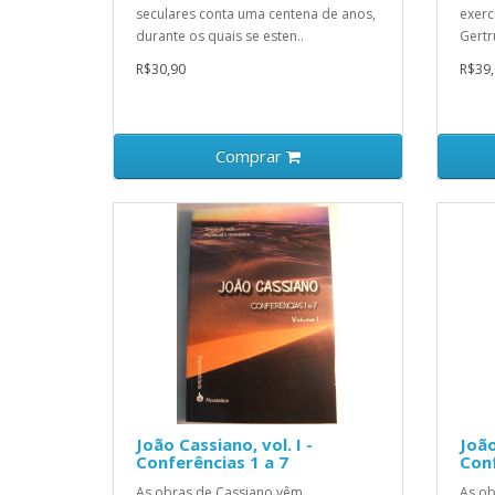
seculares conta uma centena de anos,
exerc
durante os quais se esten..
Gertru
R$30,90
R$39,
Comprar
João Cassiano, vol. I -
João
Conferências 1 a 7
Conf
As obras de Cassiano vêm
As ob