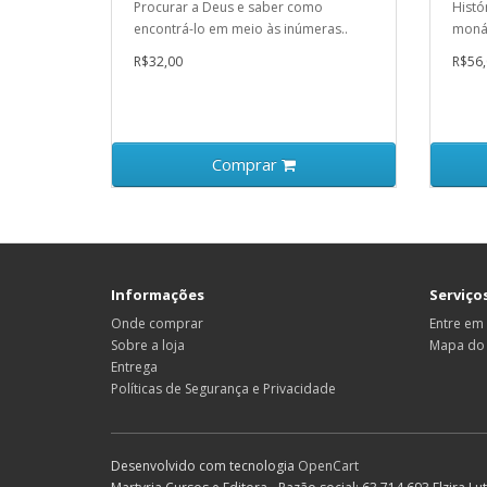
Procurar a Deus e saber como
Histó
encontrá-lo em meio às inúmeras..
monás
R$32,00
R$56,
Comprar
Informações
Serviços
Onde comprar
Entre em
Sobre a loja
Mapa do 
Entrega
Políticas de Segurança e Privacidade
Desenvolvido com tecnologia
OpenCart