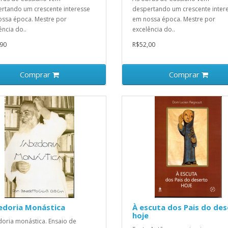
rtando um crescente interesse
despertando um crescente inter
ssa época. Mestre por
em nossa época. Mestre por
ência do..
excelência do..
90
R$52,00
Comprar
Comprar
edoria Monástica
À escuta dos Pais do de
hoje
oria monástica. Ensaio de