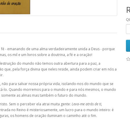
Q
 fé - emanando de uma alma verdadeiramente unida a Deus - porque
, os mil e um livros sobre a doutrina, a fé e a oração!
estruição do mundo não temos outra abertura para a paz, a
o que, pela força divina que neles reside, ainda podem criar em nós a
ir.
e, não para salvar nossa própria vida, isolando-nos do mundo que se
sgatá-lo. Quando morremos para o mundo e para nós mesmos, o mundo
ão somente as almas mas também o futuro do mundo.
risto. Sem o perceber ela atrai muita gente:
Leva-me atrás de ti,
entrada no Reino é misteriosamente, um lucro para o mundo inteiro: é
eguras, os homens de oração iluminam o caminho até o fim.