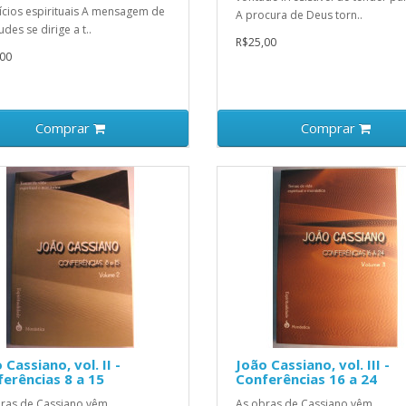
ícios espirituais A mensagem de
A procura de Deus torn..
des se dirige a t..
R$25,00
00
Comprar
Comprar
 Cassiano, vol. II -
João Cassiano, vol. III -
erências 8 a 15
Conferências 16 a 24
ras de Cassiano vêm
As obras de Cassiano vêm