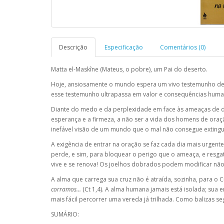
Descrição
Especificação
Comentários (0)
Matta el-Maskîne (Mateus, o pobre), um Pai do deserto.
Hoje, ansiosamente o mundo espera um vivo testemunho de
esse testemunho ultrapassa em valor e consequências humanas
Diante do medo e da perplexidade em face às ameaças de d
esperança e a firmeza, a não ser a vida dos homens de oraçã
inefável visão de um mundo que o mal não consegue extingu
A exigência de entrar na oração se faz cada dia mais urgent
perde, e sim, para bloquear o perigo que o ameaça, e re
vive e se renova! Os joelhos dobrados podem modificar n
A alma que carrega sua cruz não é atraída, sozinha, para o C
corramos...
(Ct 1,4). A alma humana jamais está isolada; sua 
mais fácil percorrer uma vereda já trilhada. Como balizas s
SUMÁRIO: