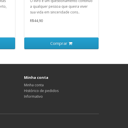
itas
O livro é um questionamento contínuo
rto,
a qualquer pessoa que queira viver
sua vida em sinceridade cons..
R$44,90
Comprar
Minha conta
Minha conta
Histórico de pedidos
Informativo