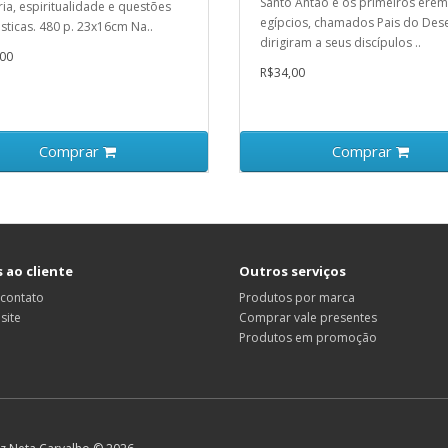
Santo Antão e os primeiros erem
ria, espiritualidade e questões
egípcios, chamados Pais do Dese
ticas. 480 p. 23x16cm Na..
dirigiram a seus discípulos ..
00
R$34,00
Comprar
Comprar
 ao cliente
Outros serviços
 contato
Produtos por marca
site
Comprar vale presentes
Produtos em promoção