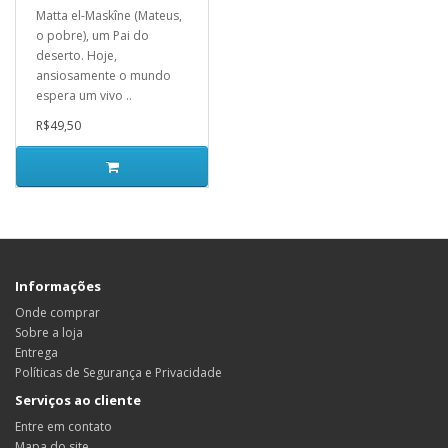
Matta el-Maskîne (Mateus,
o pobre), um Pai do
deserto. Hoje,
ansiosamente o mundo
espera um vivo ..
R$49,50
Informações
Onde comprar
Sobre a loja
Entrega
Políticas de Segurança e Privacidade
Serviços ao cliente
Entre em contato
Mapa do site