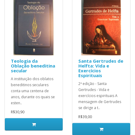
Teologia da
Santa Gertrudes de
Oblação beneditina
Helfta: Vida e
secular
Exercícios
Espirituais
A instituição dos oblatos
2ª edição - Santa
beneditinos seculares
Gertrudes - Vida e
conta uma centena de
exercícios espirituais A
anos, durante os quais se
mensagem de Gertrudes
esten..
se dirige a t..
R$30,90
R$39,00