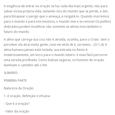
A exigência de entrar na oração se faz cada dia mais urgente, não para
salvar nossa própria vida, isolando-nos do mundo que se perde, e sim,
para bloquear o perigo que o ameaça, e resgatá-lo. Quando morremos
para o mundo e para nós mesmos, o mundo vive e se renova! Os joelhos
dobrados podem modificar não somente as almas mas também o
futuro do mundo.
A alma que carrega sua cruz não é atraída, sozinha, para o Cristo. Sem o
perceber ela atrai muita gente:
Leva-me atrás de ti, corramos...
(Ct 1,4). A
alma humana jamais está isolada; sua entrada no Reino é
misteriosamente, um lucro para o mundo inteiro: é mais fácil percorrer
uma vereda já trilhada. Como balizas seguras, os homens de oração
iluminam o caminho até o fim.
SUMÁRIO:
PRIMEIRA PARTE
Natureza da Oração
1. A oração, definição e eficácia
- Que é a oração?
- Valor da oração