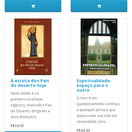
À escuta dos Pais
Espiritualidade:
do deserto hoje
espaço para o
outro
Santo Antão e os
O livro é um
primeiros eremitas
questionamento contínuo
egípcios, chamados Pais
a qualquer pessoa que
do Deserto, dirigiram a
queira viver sua vida em
seus discípulos ..
sinceridade cons..
R$34,00
R$44,90