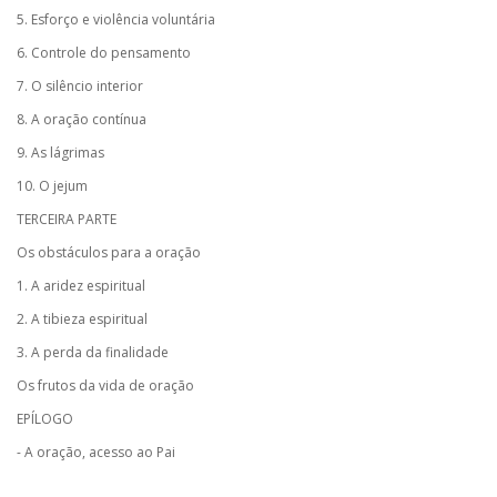
5. Esforço e violência voluntária
6. Controle do pensamento
7. O silêncio interior
8. A oração contínua
9. As lágrimas
10. O jejum
TERCEIRA PARTE
Os obstáculos para a oração
1. A aridez espiritual
2. A tibieza espiritual
3. A perda da finalidade
Os frutos da vida de oração
EPÍLOGO
- A oração, acesso ao Pai