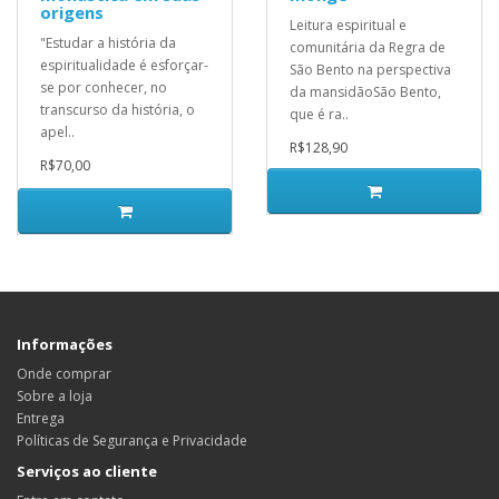
origens
Leitura espiritual e
"Estudar a história da
comunitária da Regra de
espiritualidade é esforçar-
São Bento na perspectiva
se por conhecer, no
da mansidãoSão Bento,
transcurso da história, o
que é ra..
apel..
R$128,90
R$70,00
Informações
Onde comprar
Sobre a loja
Entrega
Políticas de Segurança e Privacidade
Serviços ao cliente